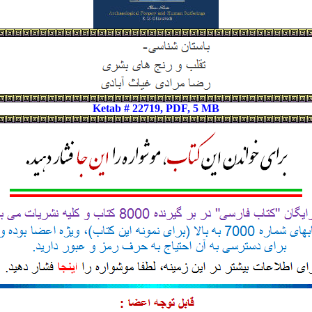
Ketab # 22719, PDF, 5 MB