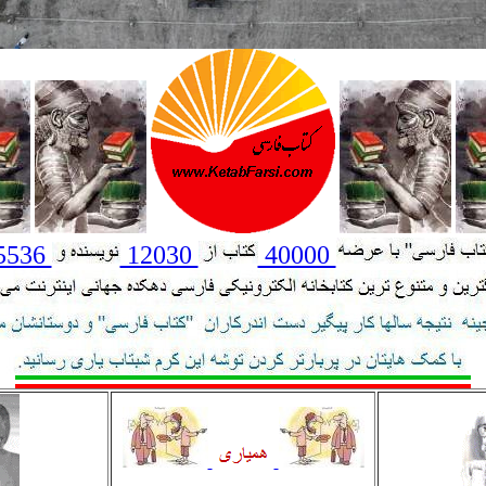
5536
12030
40000